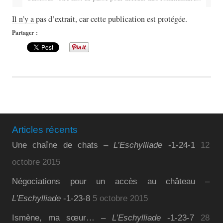
Il n’y a pas d’extrait, car cette publication est protégée.
Partager :
Articles récents
Une chaîne de chats –
L’Eschylliade
-1-24-1
12
octobre 2015
Négociations pour un accès au château –
L’Eschylliade
-1-23-8
5 octobre 2015
Ismène, ma sœur… –
L’Eschylliade
-1-23-7
28