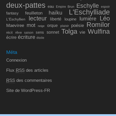
deux-pattes
Eschylle
eau
Empire Brun
espoir
L'Eschylliade
haïku
feuilleton
fantasy
lecteur
Léo
lumière
liberté
L'Eschyllien
loupine
Romilor
mot
Maeviree
poésie
orque
plaisir
neige
Tolga
Wulfina
vie
sonnet
sens
récit
rêve
saison
écriture
écrire
étoile
Méta
Connexion
Flux
RSS
des articles
RSS
des commentaires
Site de WordPress-FR