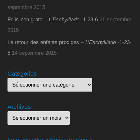
septembre 2015
Felis non grata –
L’Eschylliade
-1-23-6
21 septembre
2015
Le retour des enfants prodiges –
L’Eschylliade
-1-23-
5
14 septembre 2015
Catégories
Archives
La newsletter « Écrire du rêve »