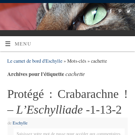
MENU
Le carnet de bord d'Eschylle
» Mots-clés » cachette
cachette
Archives pour l'étiquette
Protégé : Crabarachne !
–
L’Eschylliade
-1-13-2
de
Eschylle
Saisissez votre mot de passe pour accéder aux commentaires.