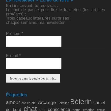
En t'inscrivant, tu recevras :
Le mot de passe pour lire le feuilleton (les articles
protégés) ;
Trois cadeaux littéraires surprises ;
chaque semaine, ma newsletter.
Prénom
*
E-mail
*
Étiquettes
Bélerin
amour
Arcange
carnet
arc-en-ciel
Belmilor
chat
conscience
de bord
ciel
cœur
corps
création