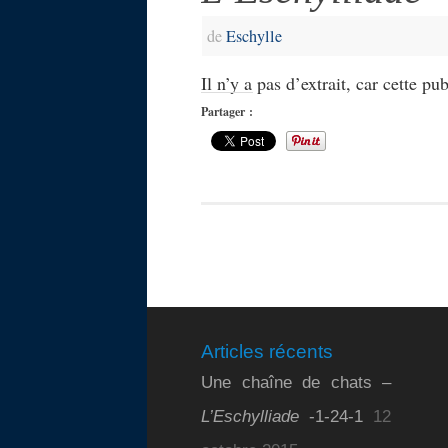
de
Eschylle
Il n’y a pas d’extrait, car cette pu
Partager :
Articles récents
Une chaîne de chats –
L’Eschylliade
-1-24-1
12