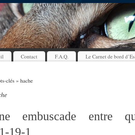
il
Contact
F.A.Q.
Le Carnet de bord d’Es
s-clés » hache
che
ne embuscade entre q
1-19-1