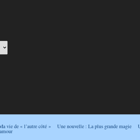
Ma vie de « l’autre côté »
Une nouvelle : La plus grande magie
U
 amour