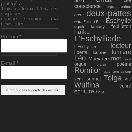
bord
ciel
protégés) ;
conscience
corps
création
Trois cadeaux littéraires
deux-pattes
surprises ;
cœur
chaque semaine, ma
Eschylle
eau
Empire Brun
newsletter.
feuilleton
fantasy
espoir
haïku
Prénom
*
L'Eschylliade
lecteur
L'Eschyllien
lumière
liberté
loupine
Léo
mot
Maeviree
neige
E-mail
*
poésie
orque
plaisir
Romilor
récit
rêve
saison
Tolga
vie
sonnet
sens
Wulfina
écrire
écriture
étoile