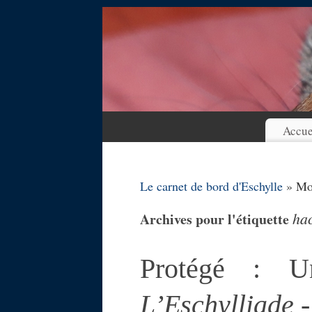
Accue
Le carnet de bord d'Eschylle
» Mot
ha
Archives pour l'étiquette
Protégé : U
L’Eschylliade
-