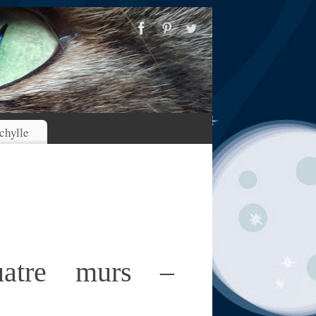
chylle
uatre murs –