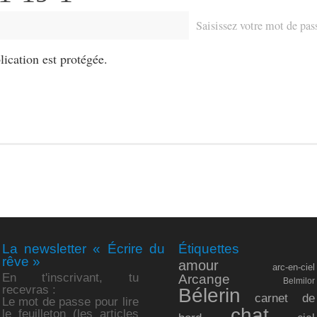
Saisissez votre mot de pa
blication est protégée.
La newsletter « Écrire du
Étiquettes
rêve »
amour
arc-en-ciel
En t'inscrivant, tu
Arcange
Belmilor
recevras :
Bélerin
carnet de
Le mot de passe pour lire
chat
le feuilleton (les articles