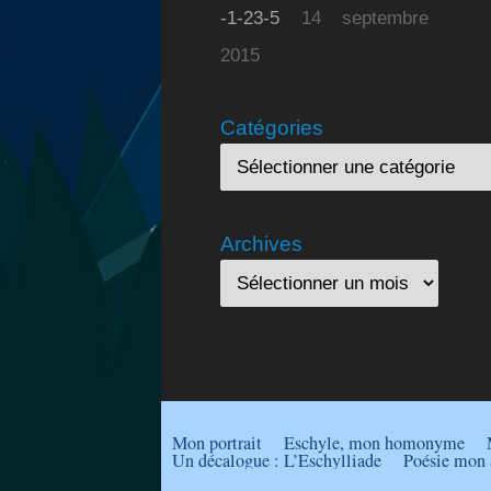
-1-23-5
14 septembre
2015
Catégories
Archives
Mon portrait
Eschyle, mon homonyme
Un décalogue : L’Eschylliade
Poésie mon