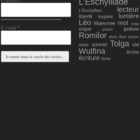
Prénom
*
L'Eschylliade
lecteur
L'Eschyllien
lumière
liberté
loupine
Léo
mot
Maeviree
neige
E-mail
*
poésie
orque
plaisir
Romilor
récit
rêve
saison
Tolga
vie
sonnet
sens
Wulfina
écrire
écriture
étoile