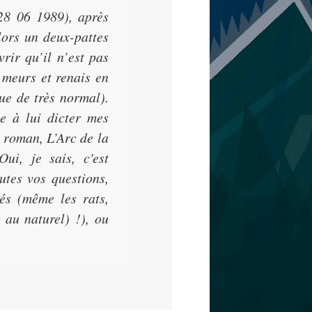
28 06 1989), après
lors un deux-pattes
vrir qu’il n’est pas
 meurs et renais en
que de très normal).
e à lui dicter mes
r roman,
L’Arc de la
ui, je sais, c'est
utes vos questions,
dés (même les rats,
 au naturel) !), ou