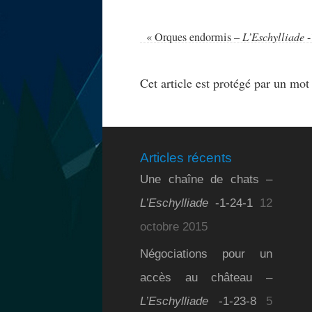
«
Orques endormis –
L’Eschylliade
-
Cet article est protégé par un mot
Articles récents
Une chaîne de chats –
L’Eschylliade
-1-24-1
12
octobre 2015
Négociations pour un
accès au château –
L’Eschylliade
-1-23-8
5