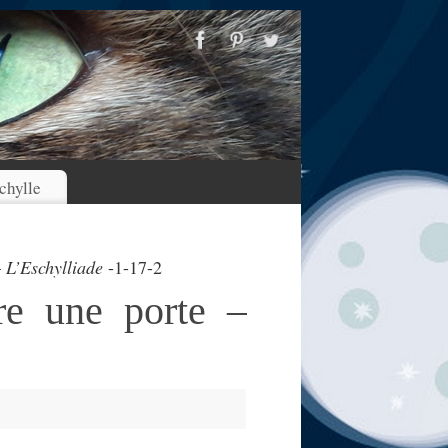
chylle
–
L’Eschylliade
-1-17-2
re une porte –