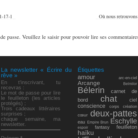
1-17-1
Où nous retrouvons 
 de passe. Veuillez le saisir pour pouvoir lire ses commentaire
La newsletter « Écrire du
Étiquettes
rêve »
amour
arc-en-ciel
En t'inscrivant, tu
Arcange
Belmilor
recevras :
Bélerin
carnet de
Le mot de passe pour lire
chat
le feuilleton (les articles
bord
ciel
protégés) ;
conscience
corps
création
Trois cadeaux littéraires
deux-pattes
surprises ;
cœur
chaque semaine, ma
Eschylle
eau
Empire Brun
newsletter.
feuilleton
fantasy
espoir
haïku