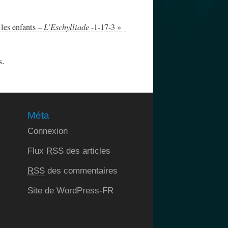
les enfants –
L’Eschylliade
-1-17-3
»
s.
Méta
Connexion
Flux
RSS
des articles
RSS
des commentaires
Site de WordPress-FR