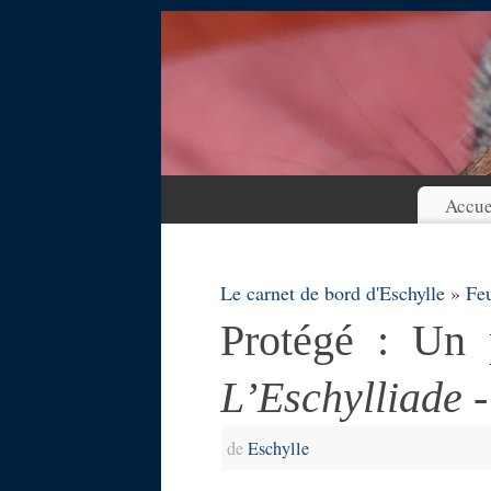
Accue
Le carnet de bord d'Eschylle
»
Feu
Protégé : Un 
L’Eschylliade
-
de
Eschylle