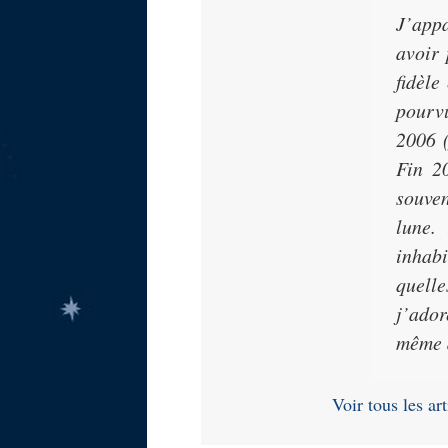
J’app
avoir 
fidèle
pourvu
2006 (
Fin 2
souven
lune
.
inhabi
quelle
j’ador
même 
Voir tous les ar