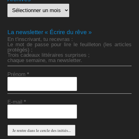
La newsletter « Écrire du rêve »
En t'inscrivant, tu recevras :
Le mot de passe pour lire le feuilleton (les articles
protégés) ;
Trois cadeaux littéraires surprises ;
chaque semaine, ma newsletter.
Prénom
*
E-mail
*