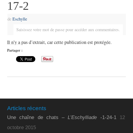
17-2
de
Eschylle
Saisissez votre mot de passe pour accéder aux commentaires.
Il n’y a pas d’extrait, car cette publication est protégée.
Partager :
Articles récents
Une chaîne de chats –
L’Eschylliade
-1-24-1
12
octobre 2015