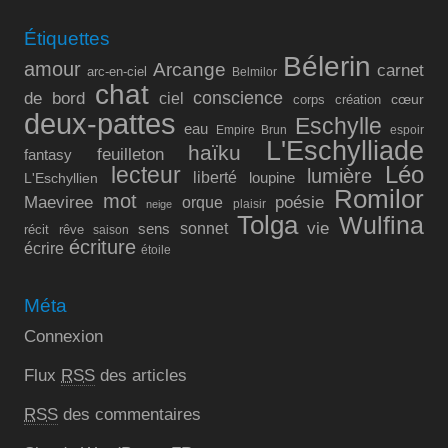
Étiquettes
Bélerin
amour
Arcange
carnet
arc-en-ciel
Belmilor
chat
conscience
de bord
ciel
cœur
corps
création
deux-pattes
Eschylle
eau
Empire Brun
espoir
L'Eschylliade
haïku
feuilleton
fantasy
lecteur
Léo
lumière
liberté
L'Eschyllien
loupine
Romilor
mot
Maeviree
poésie
orque
plaisir
neige
Tolga
Wulfina
vie
sonnet
sens
récit
rêve
saison
écriture
écrire
étoile
Méta
Connexion
Flux
RSS
des articles
RSS
des commentaires