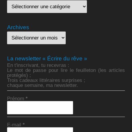
Archives
La newsletter « Écrire du rêve »
En t'inscrivant, tu recevras :
Le mot de passe pour lire le feuilleton (les articles
protégés) ;
Trois cadeaux littéraires surprises ;
chaque semaine, ma newsletter.
Prénom
*
E-mail
*