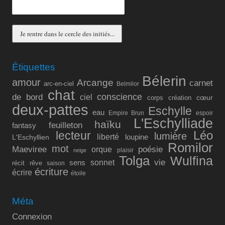
Étiquettes
Bélerin
amour
Arcange
carnet
arc-en-ciel
Belmilor
chat
conscience
de bord
ciel
cœur
corps
création
deux-pattes
Eschylle
eau
Empire Brun
espoir
L'Eschylliade
haïku
feuilleton
fantasy
lecteur
Léo
lumière
liberté
L'Eschyllien
loupine
Romilor
mot
Maeviree
poésie
orque
plaisir
neige
Tolga
Wulfina
vie
sonnet
sens
récit
rêve
saison
écriture
écrire
étoile
Méta
Connexion