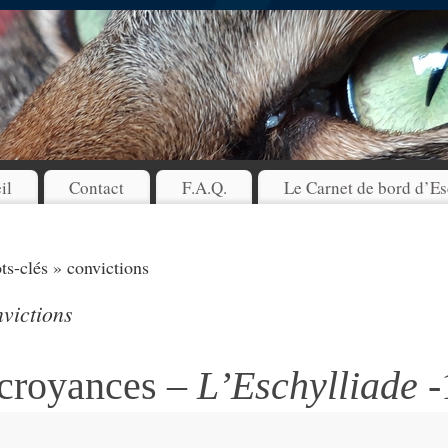
il
Contact
F.A.Q.
Le Carnet de bord d’Es
s-clés » convictions
victions
 croyances –
L’Eschylliade
-