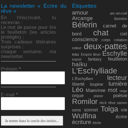
La newsletter « Écrire du
Étiquettes
rêve »
amour
arc-en-ciel
En t'inscrivant, tu
Arcange
Belmilor
recevras :
Bélerin
carnet de
Le mot de passe pour lire
chat
le feuilleton (les articles
bord
ciel
protégés) ;
conscience
corps
création
Trois cadeaux littéraires
deux-pattes
surprises ;
cœur
chaque semaine, ma
Eschylle
eau
Empire Brun
newsletter.
feuilleton
fantasy
espoir
haïku
Prénom
*
L'Eschylliade
lecteur
L'Eschyllien
lumière
liberté
loupine
Léo
mot
Maeviree
neige
E-mail
*
poésie
orque
plaisir
Romilor
récit
rêve
saison
Tolga
vie
sonnet
sens
Wulfina
écrire
écriture
étoile