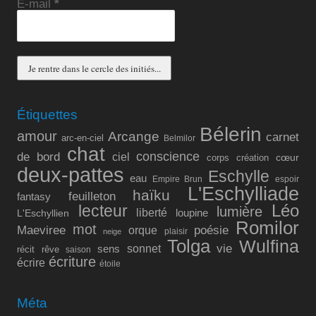
E-mail
*
Étiquettes
Bélerin
amour
Arcange
carnet
arc-en-ciel
Belmilor
chat
conscience
de bord
ciel
cœur
corps
création
deux-pattes
Eschylle
eau
Empire Brun
espoir
L'Eschylliade
haïku
feuilleton
fantasy
lecteur
Léo
lumière
liberté
L'Eschyllien
loupine
Romilor
mot
Maeviree
poésie
orque
plaisir
neige
Tolga
Wulfina
vie
sonnet
sens
récit
rêve
saison
écriture
écrire
étoile
Méta