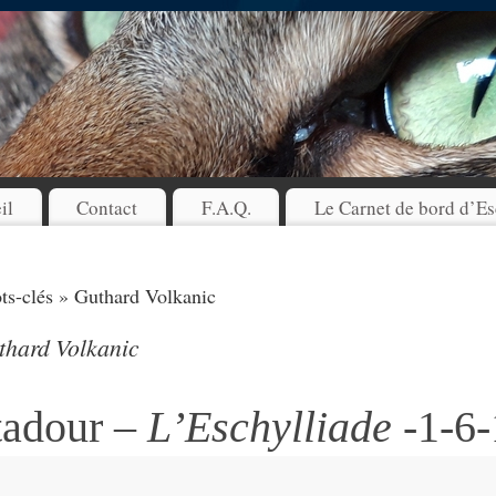
il
Contact
F.A.Q.
Le Carnet de bord d’Es
s-clés » Guthard Volkanic
thard Volkanic
tadour –
L’Eschylliade
-1-6-