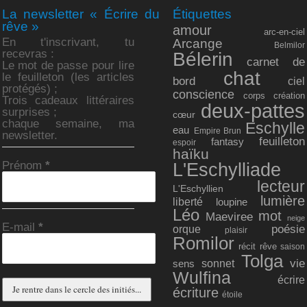
La newsletter « Écrire du
Étiquettes
rêve »
amour
arc-en-ciel
En t'inscrivant, tu
Arcange
Belmilor
recevras :
Bélerin
carnet de
Le mot de passe pour lire
chat
le feuilleton (les articles
bord
ciel
protégés) ;
conscience
corps
création
Trois cadeaux littéraires
deux-pattes
surprises ;
cœur
chaque semaine, ma
Eschylle
eau
Empire Brun
newsletter.
feuilleton
fantasy
espoir
haïku
Prénom
*
L'Eschylliade
lecteur
L'Eschyllien
lumière
liberté
loupine
Léo
mot
Maeviree
neige
E-mail
*
poésie
orque
plaisir
Romilor
récit
rêve
saison
Tolga
vie
sonnet
sens
Wulfina
écrire
écriture
étoile