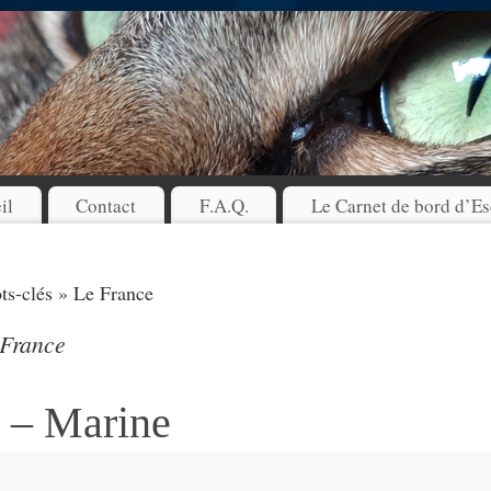
il
Contact
F.A.Q.
Le Carnet de bord d’Es
s-clés » Le France
 France
 – Marine