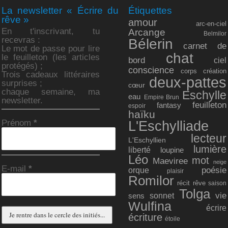
La newsletter « Écrire du
Étiquettes
rêve »
amour
arc-en-ciel
En t'inscrivant, tu
Arcange
Belmilor
recevras :
Bélerin
carnet de
Le mot de passe pour lire
chat
le feuilleton (les articles
bord
ciel
protégés) ;
conscience
corps
création
Trois cadeaux littéraires
deux-pattes
surprises ;
cœur
chaque semaine, ma
Eschylle
eau
Empire Brun
newsletter.
feuilleton
fantasy
espoir
haïku
Prénom
*
L'Eschylliade
lecteur
L'Eschyllien
lumière
liberté
loupine
Léo
mot
Maeviree
neige
E-mail
*
poésie
orque
plaisir
Romilor
récit
rêve
saison
Tolga
vie
sonnet
sens
Wulfina
écrire
écriture
étoile