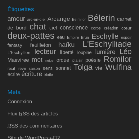
Étiquettes
Bélerin
amour
Arcange
carnet
arc-en-ciel
Belmilor
chat
conscience
de bord
ciel
cœur
corps
création
deux-pattes
Eschylle
eau
Empire Brun
espoir
L'Eschylliade
haïku
feuilleton
fantasy
lecteur
Léo
lumière
liberté
L'Eschyllien
loupine
Romilor
mot
Maeviree
poésie
orque
plaisir
neige
Tolga
Wulfina
vie
sonnet
sens
récit
rêve
saison
écriture
écrire
étoile
Méta
Connexion
Flux
RSS
des articles
RSS
des commentaires
Site de WordPress-FR