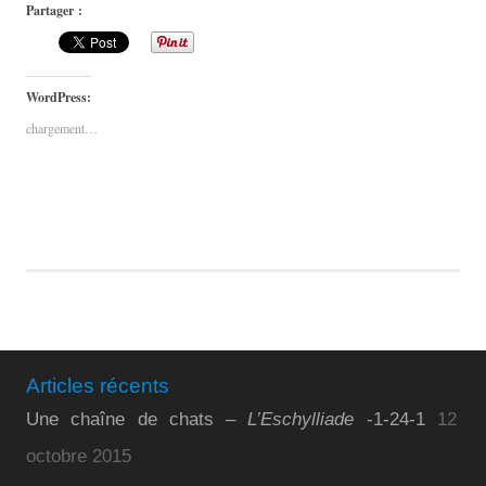
Partager :
WordPress:
chargement…
Articles récents
Une chaîne de chats –
L’Eschylliade
-1-24-1
12
octobre 2015