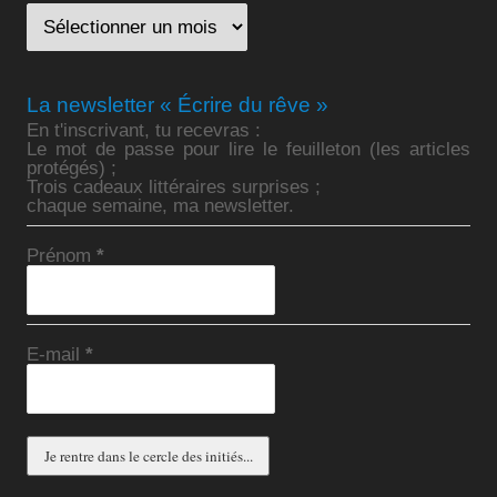
La newsletter « Écrire du rêve »
En t'inscrivant, tu recevras :
Le mot de passe pour lire le feuilleton (les articles
protégés) ;
Trois cadeaux littéraires surprises ;
chaque semaine, ma newsletter.
Prénom
*
E-mail
*