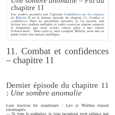
Une sombre anomalie
– Fin du
chapitre 11
Une sombre anomalie
suit l’épisode
Confidences sur les origines
de Bélerin
. Il est le dernier épisode du chapitre 11,
Combat et
confidences
. Dans les précédents épisodes, je t’ai raconté, ami
lecteur, nos combats multiples et variés contre un ennemi sournois
et dangereux que nous avions vaincu grâce à mes talents
d’observateur… Dans celui-ci, mon compère, Bélerin, nous met en
garde contre une menace maléfique.
Résumé de l’épisode précédent
Un pentacle
11. Combat et confidences
Dans l’épisode précédant
Comme son nom l’indique, un pentacle est une étoile à cinq
Une sombre anomalie
,
Confidences sur
les origines de Bélerin
branches. Dans les arcanes de la magie sombre, son dessin au sol
, Bélerin, blessé par un trait empoisonné, et
soigné par Wulfina, a évoqué la société elve noire et son enfance.
permet d’invoquer des monstres surgis des plans infernaux, des
– chapitre 11
entités abjectes et immondes, celles qui hantent nos pires
cauchemars. Sur le monde de Belmilor, où se déroule ce récit, celui
de ma deuxième vie de chat (siamois de surcroît), ils sont liés au
culte de Zinatron, un dieu maléfique… et quand je dis maléfique, je
suis encore en dessous de ce cauchemar, de cette sombre anomalie
répandue sur un monde.
Dernier épisode du chapitre 11
:
Une sombre anomalie
Leur réaction fut simultanée : Léo et Wulfina étaient
estomaqués.
— Si vous le souhaitez, je vous raconterai mon enfance une