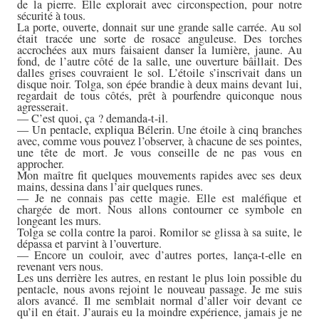
de la pierre. Elle explorait avec circonspection, pour notre
sécurité à tous.
La porte, ouverte, donnait sur une grande salle carrée. Au sol
était tracée une sorte de rosace anguleuse. Des torches
accrochées aux murs faisaient danser la lumière, jaune. Au
fond, de l’autre côté de la salle, une ouverture bâillait. Des
dalles grises couvraient le sol. L’étoile s’inscrivait dans un
disque noir. Tolga, son épée brandie à deux mains devant lui,
regardait de tous côtés, prêt à pourfendre quiconque nous
agresserait.
— C’est quoi, ça ? demanda-t-il.
— Un pentacle, expliqua Bélerin. Une étoile à cinq branches
avec, comme vous pouvez l’observer, à chacune de ses pointes,
une tête de mort. Je vous conseille de ne pas vous en
approcher.
Mon maître fit quelques mouvements rapides avec ses deux
mains, dessina dans l’air quelques runes.
— Je ne connais pas cette magie. Elle est maléfique et
chargée de mort. Nous allons contourner ce symbole en
longeant les murs.
Tolga se colla contre la paroi. Romilor se glissa à sa suite, le
dépassa et parvint à l’ouverture.
— Encore un couloir, avec d’autres portes, lança-t-elle en
revenant vers nous.
Les uns derrière les autres, en restant le plus loin possible du
pentacle, nous avons rejoint le nouveau passage. Je me suis
alors avancé. Il me semblait normal d’aller voir devant ce
qu’il en était. J’aurais eu la moindre expérience, jamais je ne