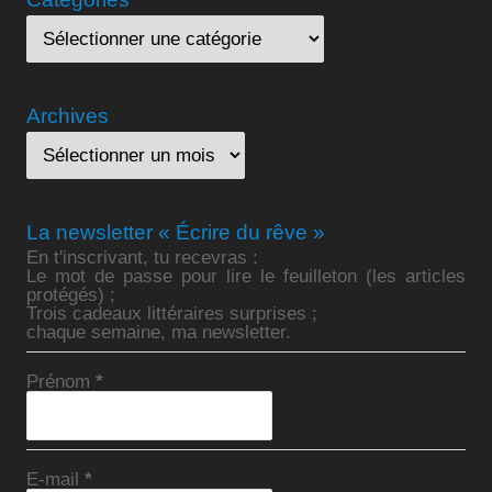
Archives
La newsletter « Écrire du rêve »
En t'inscrivant, tu recevras :
Le mot de passe pour lire le feuilleton (les articles
protégés) ;
Trois cadeaux littéraires surprises ;
chaque semaine, ma newsletter.
Prénom
*
E-mail
*