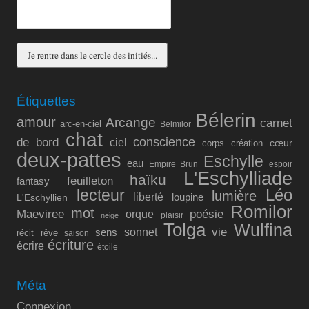
Étiquettes
Bélerin
amour
Arcange
carnet
arc-en-ciel
Belmilor
chat
conscience
de bord
ciel
cœur
corps
création
deux-pattes
Eschylle
eau
Empire Brun
espoir
L'Eschylliade
haïku
feuilleton
fantasy
lecteur
Léo
lumière
liberté
L'Eschyllien
loupine
Romilor
mot
Maeviree
poésie
orque
plaisir
neige
Tolga
Wulfina
vie
sonnet
sens
récit
rêve
saison
écriture
écrire
étoile
Méta
Connexion