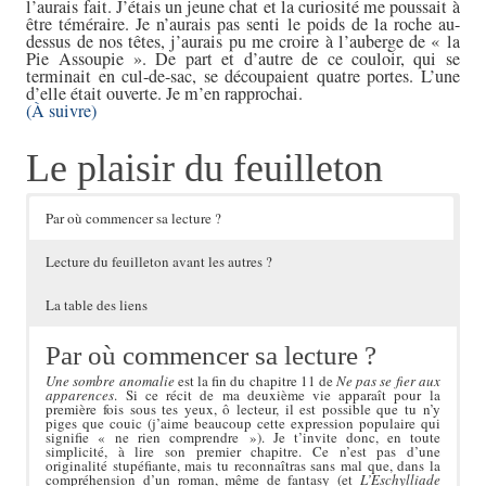
l’aurais fait. J’étais un jeune chat et la curiosité me poussait à
être téméraire. Je n’aurais pas senti le poids de la roche au-
dessus de nos têtes, j’aurais pu me croire à l’auberge de « la
Pie Assoupie ». De part et d’autre de ce couloir, qui se
terminait en cul-de-sac, se découpaient quatre portes. L’une
d’elle était ouverte. Je m’en rapprochai.
(À suivre)
Le plaisir du feuilleton
Par où commencer sa lecture ?
Lecture du feuilleton avant les autres ?
La table des liens
Par où commencer sa lecture ?
Une sombre anomalie
est la fin du chapitre 11 de
Ne pas se fier aux
apparences
. Si ce récit de ma deuxième vie apparaît pour la
première fois sous tes yeux, ô lecteur, il est possible que tu n’y
piges que couic (j’aime beaucoup cette expression populaire qui
signifie « ne rien comprendre »). Je t’invite donc, en toute
simplicité, à lire son premier chapitre. Ce n’est pas d’une
originalité stupéfiante, mais tu reconnaîtras sans mal que, dans la
compréhension d’un roman, même de fantasy (et
L’Eschylliade