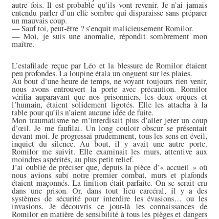
autre fois. Il est probable qu’ils vont revenir. Je n’ai jamais
entendu parler d’un elfe sombre qui disparaisse sans préparer
un mauvais coup.
— Sauf toi, peut-être ? s’enquit malicieusement Romilor.
— Moi, je suis une anomalie, répondit sombrement mon
maître.
L’estafilade reçue par Léo et la blessure de Romilor étaient
peu profondes. La loupine étala un onguent sur les plaies.
Au bout d’une heure de temps, ne voyant toujours rien venir,
nous avons entrouvert la porte avec précaution. Romilor
vérifia auparavant que nos prisonniers, les deux orques et
l’humain, étaient solidement ligotés. Elle les attacha à la
table pour qu’ils n’aient aucune idée de fuite.
Mon traumatisme ne m’interdisait plus d’aller jeter un coup
d’œil. Je me faufilai. Un long couloir obscur se présentait
devant moi. Je progressai prudemment, tous les sens en éveil,
inquiet du silence. Au bout, il y avait une autre porte.
Romilor me suivit. Elle examinait les murs, attentive aux
moindres aspérités, au plus petit relief.
J’ai oublié de préciser que, depuis la pièce d’« accueil » où
nous avions subi notre premier combat, murs et plafonds
étaient maçonnés. La finition était parfaite. On se serait cru
dans une prison. Or, dans tout lieu carcéral, il y a des
systèmes de sécurité pour interdire les évasions… ou les
invasions. Je découvris ce jour-là les connaissances de
Romilor en matière de sensibilité à tous les pièges et dangers