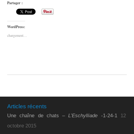
Partager :
WordPress:
chargement…
Articles récents
Une chaîne de chats –
L’Eschylliade
-1-24-1
12
octobre 2015