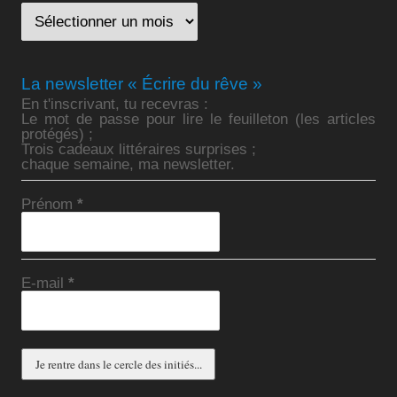
La newsletter « Écrire du rêve »
En t'inscrivant, tu recevras :
Le mot de passe pour lire le feuilleton (les articles
protégés) ;
Trois cadeaux littéraires surprises ;
chaque semaine, ma newsletter.
Prénom
*
E-mail
*