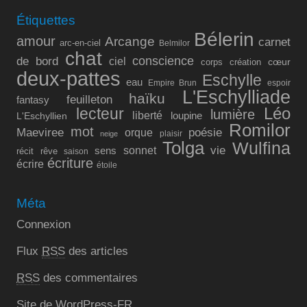
Étiquettes
Bélerin
amour
Arcange
carnet
arc-en-ciel
Belmilor
chat
conscience
de bord
ciel
cœur
corps
création
deux-pattes
Eschylle
eau
Empire Brun
espoir
L'Eschylliade
haïku
feuilleton
fantasy
lecteur
Léo
lumière
liberté
L'Eschyllien
loupine
Romilor
mot
Maeviree
poésie
orque
plaisir
neige
Tolga
Wulfina
vie
sonnet
sens
récit
rêve
saison
écriture
écrire
étoile
Méta
Connexion
Flux
RSS
des articles
RSS
des commentaires
Site de WordPress-FR