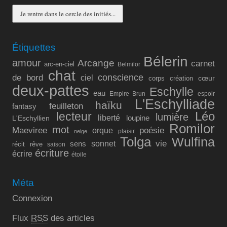
Étiquettes
Bélerin
amour
Arcange
carnet
arc-en-ciel
Belmilor
chat
conscience
de bord
ciel
cœur
corps
création
deux-pattes
Eschylle
eau
Empire Brun
espoir
L'Eschylliade
haïku
feuilleton
fantasy
lecteur
Léo
lumière
liberté
L'Eschyllien
loupine
Romilor
mot
Maeviree
poésie
orque
plaisir
neige
Tolga
Wulfina
vie
sonnet
sens
récit
rêve
saison
écriture
écrire
étoile
Méta
Connexion
Flux
RSS
des articles