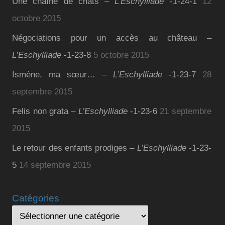
Une chaîne de chats –
L’Eschylliade
-1-24-1
12
octobre 2015
Négociations pour un accès au château –
L’Eschylliade
-1-23-8
5 octobre 2015
Ismène, ma sœur… –
L’Eschylliade
-1-23-7
28
septembre 2015
Felis non grata –
L’Eschylliade
-1-23-6
21 septembre
2015
Le retour des enfants prodiges –
L’Eschylliade
-1-23-
5
14 septembre 2015
Catégories