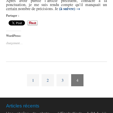
Après avoir publié l’article précédent, consacré à la
ponctuation, je me suis rendu compte qu’il manquait un
(à suivre)
→
certain nombre de précisions. Je
Partager :
WordPress:
chargement…
1
2
3
4
Articles récents