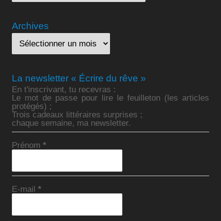
Archives
La newsletter « Écrire du rêve »
En t'inscrivant, tu recevras :
Le mot de passe pour lire le feuilleton (les articles
protégés) ;
Trois cadeaux littéraires surprises ;
chaque semaine, ma newsletter.
Prénom
*
E-mail
*