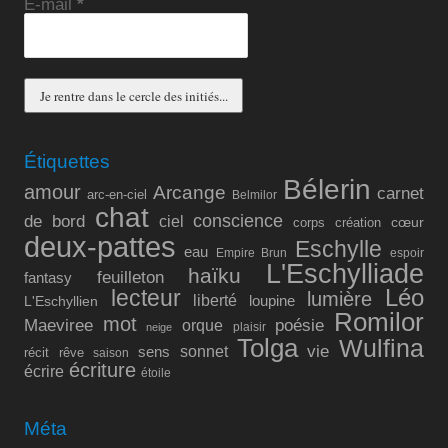
E-mail
*
Étiquettes
Bélerin
amour
Arcange
carnet
arc-en-ciel
Belmilor
chat
conscience
de bord
ciel
cœur
corps
création
deux-pattes
Eschylle
eau
Empire Brun
espoir
L'Eschylliade
haïku
feuilleton
fantasy
lecteur
Léo
lumière
liberté
L'Eschyllien
loupine
Romilor
mot
Maeviree
poésie
orque
plaisir
neige
Tolga
Wulfina
vie
sonnet
sens
récit
rêve
saison
écriture
écrire
étoile
Méta