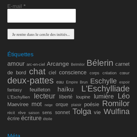
E-mail
*
Étiquettes
Bélerin
amour
Arcange
carnet
arc-en-ciel
Belmilor
chat
conscience
de bord
ciel
cœur
corps
création
deux-pattes
Eschylle
eau
Empire Brun
espoir
L'Eschylliade
haïku
feuilleton
fantasy
lecteur
Léo
lumière
liberté
L'Eschyllien
loupine
Romilor
mot
Maeviree
poésie
orque
plaisir
neige
Tolga
Wulfina
vie
sonnet
sens
récit
rêve
saison
écriture
écrire
étoile
Méta