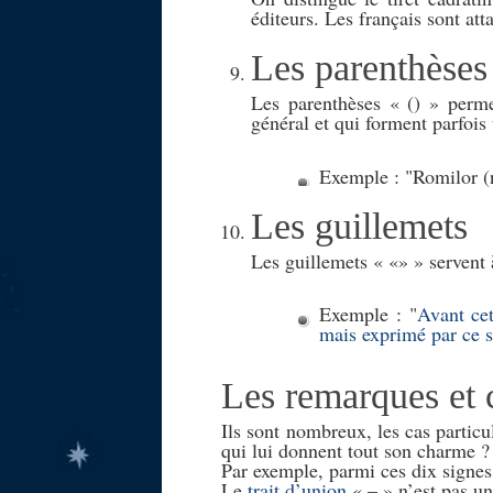
éditeurs. Les français sont att
Les parenthèses
Les parenthèses « () » perme
général et qui forment parfois 
Exemple :
Romilor (n
Les guillemets
Les guillemets « «» » servent à
Exemple :
Avant cet
mais exprimé par ce s
Les remarques et c
Ils sont nombreux, les cas particu
qui lui donnent tout son charme ? I
Par exemple, parmi ces dix signes,
Le
trait d’union
« – » n’est pas un