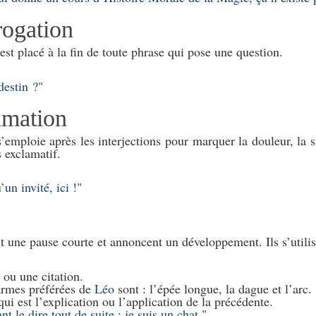
rogation
est placé à la fin de toute phrase qui pose une question.
destin ?
amation
’emploie après les interjections pour marquer la douleur, la su
s exclamatif.
’un invité, ici !
t une pause courte et annoncent un développement. Ils s’utilis
ou une citation.
armes préférées de
Léo
sont : l’épée longue, la dague et l’arc.
ui est l’explication ou l’application de la précédente.
nt le dire tout de suite : je suis un chat.