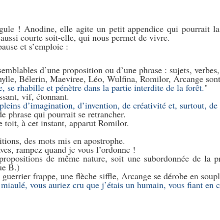
le ! Anodine, elle agite un petit appendice qui pourrait la r
 aussi courte soit-elle, qui nous permet de vivre.
pause et s’emploie :
 semblables d’une proposition ou d’une phrase : sujets, verbes
ylle, Bélerin, Maeviree, Léo, Wulfina, Romilor, Arcange son
, se rhabille et pénètre dans la partie interdite de la forêt.
sant, vif, étonnant.
pleins d’imagination, d’invention, de créativité et, surtout, de
e phrase qui pourrait se retrancher.
 toit, à cet instant, apparut Romilor.
itions, des mots mis en apostrophe.
ves, rampez quand je vous l’ordonne !
propositions de même nature, soit une subordonnée de la pr
ue B.)
guerrier frappe, une flèche siffle, Arcange se dérobe en soupl
 miaulé, vous auriez cru que j’étais un humain, vous fiant en