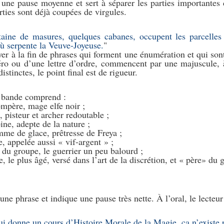
e une pause moyenne et sert à séparer les parties importantes
rties sont déjà coupées de virgules.
taine de masures, quelques cabanes, occupent les parcelles 
ù serpente la Veuve-Joyeuse.
er à la fin de phrases qui forment une énumération et qui son
o ou d’une lettre d’ordre, commencent par une majuscule, à 
istinctes, le point final est de rigueur.
 bande comprend :
mpère, mage elfe noir ;
, pisteur et archer redoutable ;
ine, adepte de la nature ;
mme de glace, prêtresse de Freya ;
e, appelée aussi « vif-argent » ;
 du groupe, le guerrier un peu balourd ;
, le plus âgé, versé dans l’art de la discrétion, et « père» du 
une phrase et indique une pause très nette. À l’oral, le lecteur
ui donne un cours d’Histoire Morale de la Magie, ça n’existe 