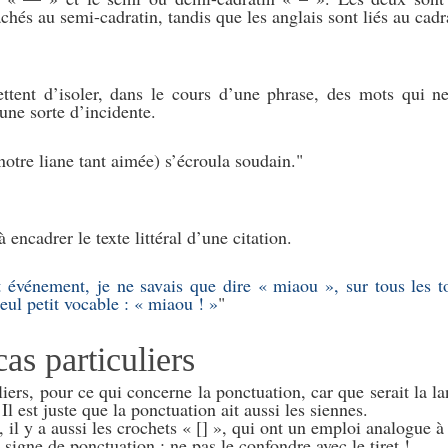
achés au semi-cadratin, tandis que les anglais sont liés au cadr
ttent d’isoler, dans le cours d’une phrase, des mots qui n
une sorte d’incidente.
otre liane tant aimée) s’écroula soudain.
 encadrer le texte littéral d’une citation.
 événement, je ne savais que dire « miaou », sur tous les t
eul petit vocable : « miaou ! »
as particuliers
liers, pour ce qui concerne la ponctuation, car que serait la l
l est juste que la ponctuation ait aussi les siennes.
 il y a aussi les crochets « [] », qui ont un emploi analogue à
 signe de ponctuation : ne pas le confondre avec le tiret !