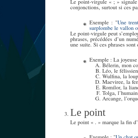
Le point-virgule « ; » signal
conjonctions, surtout si ces pa
Exemple :
Une tren
surplombe le vallon o
Le point-virgule peut s’employ
phrases, précédées d’un numér
une suite. Si ces phrases sont d
Exemple : La joyeuse
Bélerin, mon co
Léo, le félissien
Wulfina, la loup
Maeviree, la fe
Romilor, la lian
Tolga, l’humain
Arcange, l’orque
Le point
Le point « . » marque la fin d’
Exemple :
Un chat q