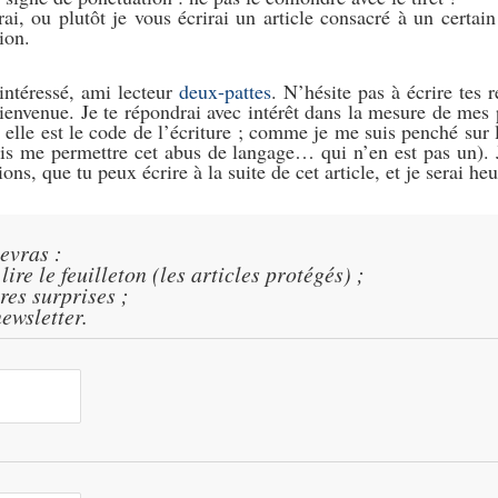
rai, ou plutôt je vous écrirai un article consacré à un certa
ion.
 intéressé, ami lecteur
deux-pattes
. N’hésite pas à écrire tes
ienvenue. Je te répondrai avec intérêt dans la mesure de mes p
lle est le code de l’écriture ; comme je me suis penché sur l
puis me permettre cet abus de langage… qui n’en est pas un). J
ions, que tu peux écrire à la suite de cet article, et je serai heu
cevras :
ire le feuilleton (les articles protégés) ;
res surprises ;
ewsletter.