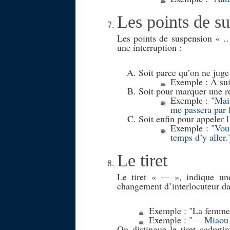
Les points de s
Les points de suspension « …
une interruption :
Soit parce qu’on ne juge 
Exemple : À s
Soit pour marquer une r
Exemple :
Mais
me passera par l
Soit enfin pour appeler l
Exemple :
Vous
temps d’y aller.
Le tiret
Le tiret « — », indique une
changement d’interlocuteur dan
Exemple :
La femme 
Exemple :
— Miaou 
On distingue le tiret cadrat