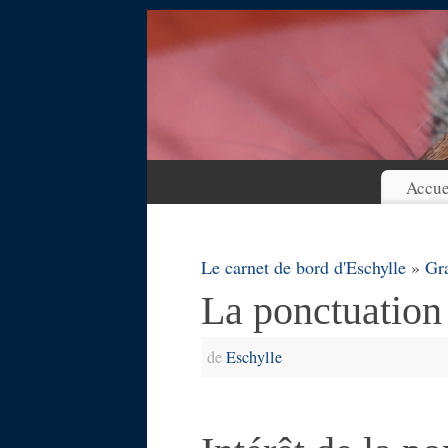
Accue
Le carnet de bord d'Eschylle
»
Gr
La ponctuation 
de
Eschylle