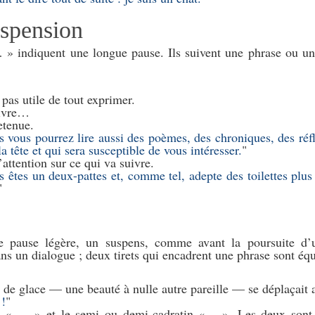
uspension
 » indiquent une longue pause. Ils suivent une phrase ou 
pas utile de tout exprimer.
uivre…
etenue.
 vous pourrez lire aussi des poèmes, des chroniques, des réfl
a tête et qui sera susceptible de vous intéresser.
’attention sur ce qui va suivre.
 êtes un deux-pattes et, comme tel, adepte des toilettes plus 
 pause légère, un suspens, comme avant la poursuite d’u
s un dialogue ; deux tirets qui encadrent une phrase sont équ
de glace — une beauté à nulle autre pareille — se déplaçait a
!
in « — » et le semi ou demi-cadratin « – ». Les deux sont 