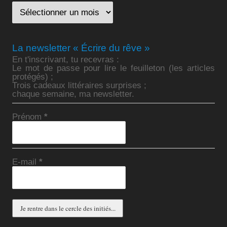
La newsletter « Écrire du rêve »
En t'inscrivant, tu recevras :
Le mot de passe pour lire le feuilleton (les articles
protégés) ;
Trois cadeaux littéraires surprises ;
chaque semaine, ma newsletter.
Prénom
*
E-mail
*