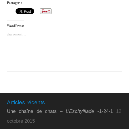
Partager :
WordPress:
chargement…
Articles récents
Une chaîne de chats –
L’Eschylliade
-1-24-1
12
octobre 2015