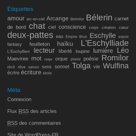
Étiquettes
Bélerin
amour
Arcange
carnet
arc-en-ciel
Belmilor
chat
conscience
de bord
ciel
cœur
corps
création
deux-pattes
Eschylle
eau
Empire Brun
espoir
L'Eschylliade
haïku
feuilleton
fantasy
lecteur
Léo
lumière
liberté
L'Eschyllien
loupine
Romilor
mot
Maeviree
poésie
orque
plaisir
neige
Tolga
Wulfina
vie
sonnet
sens
récit
rêve
saison
écriture
écrire
étoile
Méta
Connexion
Flux
RSS
des articles
RSS
des commentaires
Site de WordPress-FR