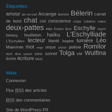
Étiquettes
Bélerin
amour
Arcange
carnet
arc-en-ciel
Belmilor
chat
conscience
de bord
ciel
cœur
corps
création
deux-pattes
Eschylle
eau
Empire Brun
espoir
L'Eschylliade
haïku
feuilleton
fantasy
lecteur
Léo
lumière
liberté
L'Eschyllien
loupine
Romilor
mot
Maeviree
poésie
orque
plaisir
neige
Tolga
Wulfina
vie
sonnet
sens
récit
rêve
saison
écriture
écrire
étoile
Méta
Connexion
Flux
RSS
des articles
RSS
des commentaires
Site de WordPress-FR