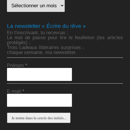
La newsletter « Écrire du rêve »
En t'inscrivant, tu recevras :
Le mot de passe pour lire le feuilleton (les articles
protégés) ;
Trois cadeaux littéraires surprises ;
chaque semaine, ma newsletter.
Prénom
*
E-mail
*