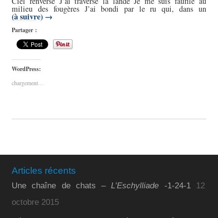
Ciel renversé J’ai traversé la lande Je me suis faufilé au
milieu des fougères J’ai bondi par le ru qui, dans un
(à suivre)
→
Partager :
WordPress:
chargement…
Articles récents
Une chaîne de chats –
L’Eschylliade
-1-24-1
12
octobre 2015