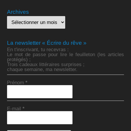
Archives
La newsletter « Écrire du rêve »
En t'inscrivant, tu recevras :
Le mot de passe pour lire le feuilleton (les articles
protégés) ;
Trois cadeaux littéraires surprises ;
chaque semaine, ma newsletter.
Prénom
*
E-mail
*