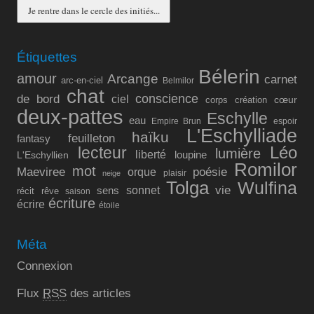
Étiquettes
Bélerin
amour
Arcange
carnet
arc-en-ciel
Belmilor
chat
conscience
de bord
ciel
cœur
corps
création
deux-pattes
Eschylle
eau
Empire Brun
espoir
L'Eschylliade
haïku
feuilleton
fantasy
lecteur
Léo
lumière
liberté
L'Eschyllien
loupine
Romilor
mot
Maeviree
poésie
orque
plaisir
neige
Tolga
Wulfina
vie
sonnet
sens
récit
rêve
saison
écriture
écrire
étoile
Méta
Connexion
Flux
RSS
des articles