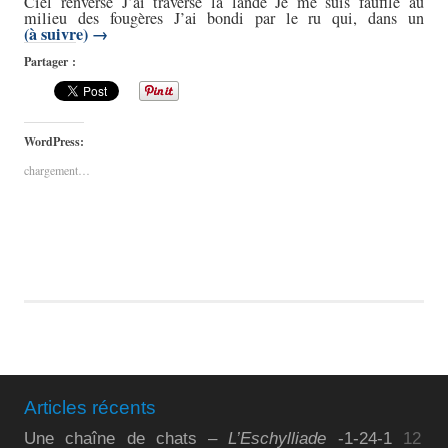
Ciel renversé J’ai traversé la lande Je me suis faufilé au
milieu des fougères J’ai bondi par le ru qui, dans un
(à suivre)
→
Partager :
WordPress:
chargement…
Articles récents
Une chaîne de chats –
L’Eschylliade
-1-24-1
12