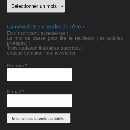
La newsletter « Écrire du rêve »
En t'inscrivant, tu recevras :
Le mot de passe pour lire le feuilleton (les articles
protégés) ;
Trois cadeaux littéraires surprises ;
chaque semaine, ma newsletter.
Prénom
*
E-mail
*