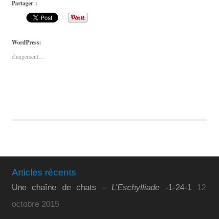
Partager :
WordPress:
chargement…
Articles récents
Une chaîne de chats –
L’Eschylliade
-1-24-1
12
octobre 2015