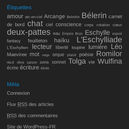
Étiquettes
Bélerin
amour
Arcange
carnet
arc-en-ciel
Belmilor
chat
conscience
de bord
ciel
cœur
corps
création
deux-pattes
Eschylle
eau
Empire Brun
espoir
L'Eschylliade
haïku
feuilleton
fantasy
lecteur
Léo
lumière
liberté
L'Eschyllien
loupine
Romilor
mot
Maeviree
poésie
orque
plaisir
neige
Tolga
Wulfina
vie
sonnet
sens
récit
rêve
saison
écriture
écrire
étoile
Méta
Connexion
Flux
RSS
des articles
RSS
des commentaires
Site de WordPress-FR