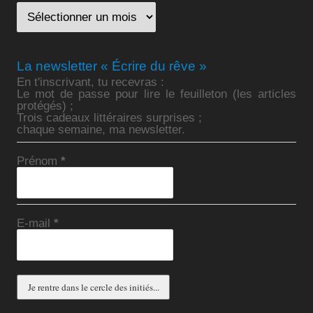
La newsletter « Écrire du rêve »
En t'inscrivant, tu recevras :
Le mot de passe pour lire le feuilleton (les articles
protégés) ;
Trois cadeaux littéraires surprises ;
chaque semaine, ma newsletter.
Prénom
*
E-mail
*