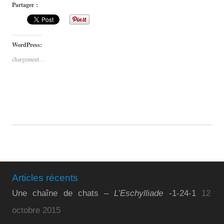
Partager :
WordPress:
chargement…
Articles récents
Une chaîne de chats –
L’Eschylliade
-1-24-1
12
octobre 2015