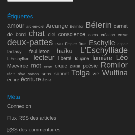
Étiquettes
Bélerin
amour
Arcange
carnet
arc-en-ciel
Belmilor
chat
conscience
de bord
ciel
cœur
corps
création
deux-pattes
Eschylle
eau
Empire Brun
espoir
L'Eschylliade
haïku
feuilleton
fantasy
lecteur
Léo
lumière
liberté
L'Eschyllien
loupine
Romilor
mot
Maeviree
poésie
orque
plaisir
neige
Tolga
Wulfina
vie
sonnet
sens
récit
rêve
saison
écriture
écrire
étoile
Méta
Connexion
Flux
RSS
des articles
RSS
des commentaires