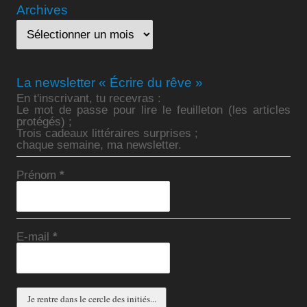
Archives
La newsletter « Écrire du rêve »
En t'inscrivant, tu recevras :
Le mot de passe pour lire le feuilleton (les articles
protégés) ;
Trois cadeaux littéraires surprises ;
chaque semaine, ma newsletter.
Prénom
*
E-mail
*