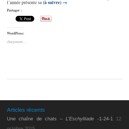
(à suivre)
→
l’année présente sa
Partager :
WordPress:
chargement…
Articles récents
Une chaîne de chats –
L’Eschylliade
-1-24-1
12
octobre 2015