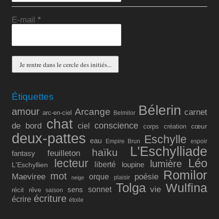
E-mail
*
Étiquettes
Bélerin
amour
Arcange
carnet
arc-en-ciel
Belmilor
chat
conscience
de bord
ciel
cœur
corps
création
deux-pattes
Eschylle
eau
Empire Brun
espoir
L'Eschylliade
haïku
feuilleton
fantasy
lecteur
Léo
lumière
liberté
L'Eschyllien
loupine
Romilor
mot
Maeviree
poésie
orque
plaisir
neige
Tolga
Wulfina
vie
sonnet
sens
récit
rêve
saison
écriture
écrire
étoile