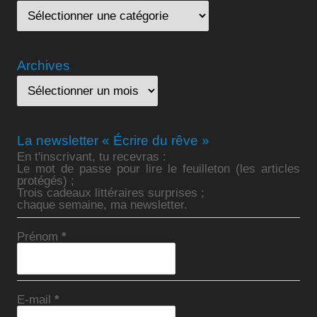
Archives
La newsletter « Écrire du rêve »
En t'inscrivant, tu recevras :
Le mot de passe pour lire le feuilleton (les articles
protégés) ;
Trois cadeaux littéraires surprises ;
chaque semaine, ma newsletter.
Prénom
*
E-mail
*