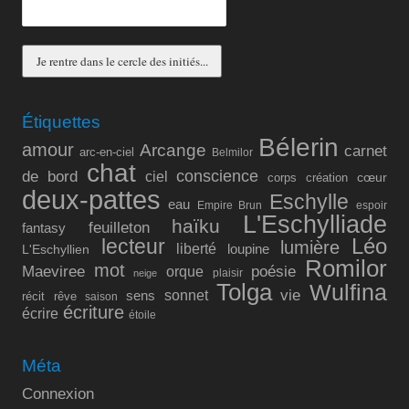
Étiquettes
Bélerin
amour
Arcange
carnet
arc-en-ciel
Belmilor
chat
conscience
de bord
ciel
cœur
corps
création
deux-pattes
Eschylle
eau
Empire Brun
espoir
L'Eschylliade
haïku
feuilleton
fantasy
lecteur
Léo
lumière
liberté
L'Eschyllien
loupine
Romilor
mot
Maeviree
poésie
orque
plaisir
neige
Tolga
Wulfina
vie
sonnet
sens
récit
rêve
saison
écriture
écrire
étoile
Méta
Connexion