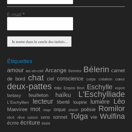
E-mail
*
Étiquettes
Bélerin
amour
Arcange
carnet
arc-en-ciel
Belmilor
chat
conscience
de bord
ciel
cœur
corps
création
deux-pattes
Eschylle
eau
Empire Brun
espoir
L'Eschylliade
haïku
feuilleton
fantasy
lecteur
Léo
lumière
liberté
L'Eschyllien
loupine
Romilor
mot
Maeviree
poésie
orque
plaisir
neige
Tolga
Wulfina
vie
sonnet
sens
récit
rêve
saison
écriture
écrire
étoile