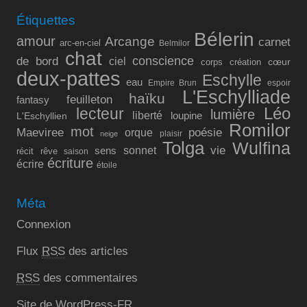
Étiquettes
Bélerin
amour
Arcange
carnet
arc-en-ciel
Belmilor
chat
conscience
de bord
ciel
cœur
corps
création
deux-pattes
Eschylle
eau
Empire Brun
espoir
L'Eschylliade
haïku
feuilleton
fantasy
lecteur
Léo
lumière
liberté
L'Eschyllien
loupine
Romilor
mot
Maeviree
poésie
orque
plaisir
neige
Tolga
Wulfina
vie
sonnet
sens
récit
rêve
saison
écriture
écrire
étoile
Méta
Connexion
Flux
RSS
des articles
RSS
des commentaires
Site de WordPress-FR