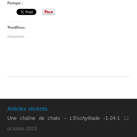
Partager :
WordPress:
chargement…
Articles récents
Une chaîne de chats –
L’Eschylliade
-1-24-1
12
octobre 2015