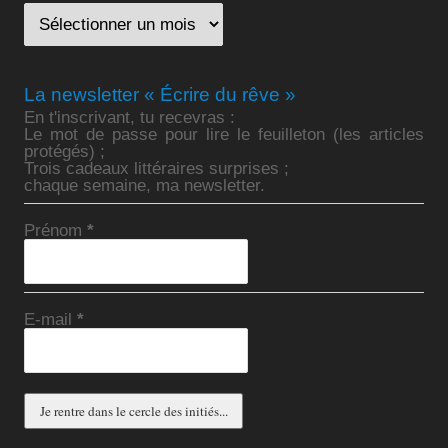
La newsletter « Écrire du rêve »
En t'inscrivant, tu recevras :
Le mot de passe pour lire le feuilleton (les articles
protégés) ;
Trois cadeaux littéraires surprises ;
chaque semaine, ma newsletter.
Prénom
*
E-mail
*