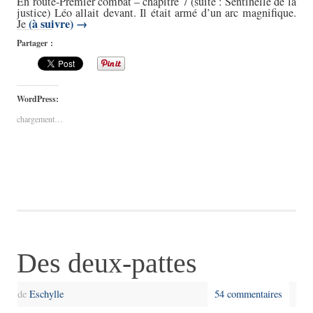
En route-Premier combat – chapitre 7 (suite : Sentinelle de la
justice) Léo allait devant. Il était armé d’un arc magnifique.
(à suivre)
→
Je
Partager :
WordPress:
chargement…
Des deux-pattes
de
Eschylle
54 commentaires