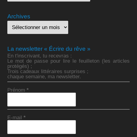
Archives
La newsletter « Écrire du rêve »
En t'inscrivant, tu recevras :
Le mot de passe pour lire le feuilleton (les articles
protégés) ;
Trois cadeaux littéraires surprises ;
chaque semaine, ma newsletter.
Prénom
*
E-mail
*