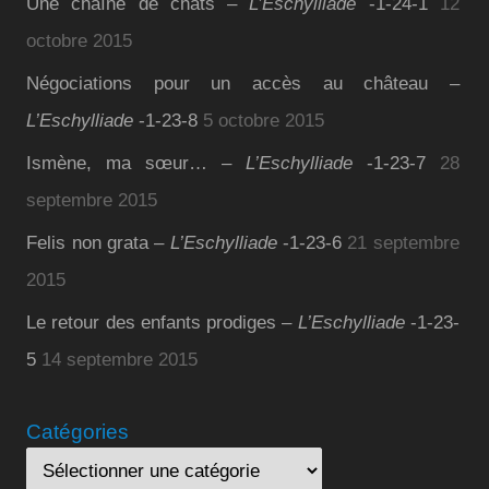
Une chaîne de chats –
L’Eschylliade
-1-24-1
12
octobre 2015
Négociations pour un accès au château –
L’Eschylliade
-1-23-8
5 octobre 2015
Ismène, ma sœur… –
L’Eschylliade
-1-23-7
28
septembre 2015
Felis non grata –
L’Eschylliade
-1-23-6
21 septembre
2015
Le retour des enfants prodiges –
L’Eschylliade
-1-23-
5
14 septembre 2015
Catégories