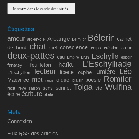
Étiquettes
Bélerin
amour
Arcange
carnet
arc-en-ciel
Belmilor
chat
conscience
de bord
ciel
cœur
corps
création
deux-pattes
Eschylle
eau
Empire Brun
espoir
L'Eschylliade
haïku
feuilleton
fantasy
lecteur
Léo
lumière
liberté
L'Eschyllien
loupine
Romilor
mot
Maeviree
poésie
orque
plaisir
neige
Tolga
Wulfina
vie
sonnet
sens
récit
rêve
saison
écriture
écrire
étoile
Méta
Connexion
Flux
RSS
des articles