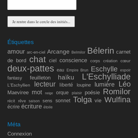
Étiquettes
Bélerin
amour
Arcange
carnet
arc-en-ciel
Belmilor
chat
conscience
de bord
ciel
cœur
corps
création
deux-pattes
Eschylle
eau
Empire Brun
espoir
L'Eschylliade
haïku
feuilleton
fantasy
lecteur
Léo
lumière
liberté
L'Eschyllien
loupine
Romilor
mot
Maeviree
poésie
orque
plaisir
neige
Tolga
Wulfina
vie
sonnet
sens
récit
rêve
saison
écriture
écrire
étoile
Méta
Connexion