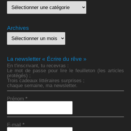
Archives
La newsletter « Écrire du rêve »
En t'inscrivant, tu recevras :
Le mot de passe pour lire le feuilleton (les articles
protégés) ;
Trois cadeaux littéraires surprises ;
chaque semaine, ma newsletter.
Prénom
*
E-mail
*