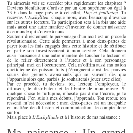
Tu aimerais voir se succéder plus rapidement les chapitres ?
Deviens bienfaiteur d’artiste par un don supérieur ou égal à
33 € dans la page prévue à cet effet,
Don et feuilleton
. Tu
recevras
L’Eschyllien
, chaque mois, avec beaucoup d’avance
sur les autres lecteurs. Ta participation sera à la fois une aide
mais aussi une autre manière d’inventer, de donner naissance
à ce monde qui s’ouvre à nous.
Soutenir directement le personnage d’un récit est un procédé
révolutionnaire. Cette aide permettra à mon deux-pattes de
payer tous les frais engagés dans cette histoire et de rétribuer
en partie son investissement à mon service. Cela donnera
aussi naissance à une autre manière de toucher le lecteur, et
de le relier directement à l’auteur et à son personnage
principal, moi en l’occurrence. Cela m’offrira aussi ma ration
quotidienne de poisson frais (j’épargnerai ainsi les pauvres
souris des greniers avoisinants qui se sauvent dès que
j’apparais alors que, parfois, je souhaiterais jouer avec elles).
Par ce procédé, tu deviens, toi, lecteur, l’employeur, le
diffuseur, le distributeur et le libraire de mon œuvre. Si
quelque chose te turlupine, n’hésite pas à me l’écrire, je te
répondrai. J’en suis à mes débuts, j’apprends. Ton retour, ton
ressenti m’est nécessaire : mon deux-pattes est un incapable
en matière de diffusion et communication. Je compte donc
sur toi.
Mais place à
L’Eschylliade
et à l’histoire de ma naissance :
Ma naissance : Un grand