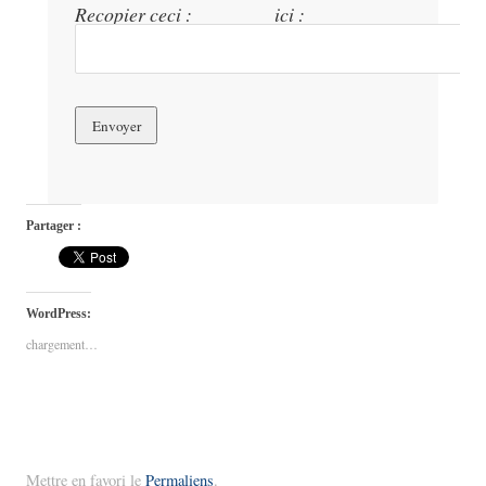
Recopier ceci :
ici :
Partager :
WordPress:
chargement…
Mettre en favori le
Permaliens
.