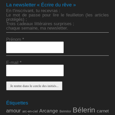
La newsletter « Écrire du rêve »
En t'inscrivant, tu recevras :
Le mot de passe pour lire le feuilleton (les articles
protégés) ;
Trois cadeaux littéraires surprises ;
chaque semaine, ma newsletter.
Prénom
*
E-mail
*
Étiquettes
Bélerin
amour
Arcange
carnet
arc-en-ciel
Belmilor