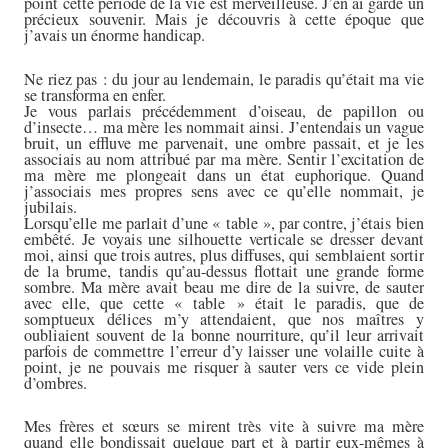
point cette période de la vie est merveilleuse. J’en ai gardé un
précieux souvenir. Mais je découvris à cette époque que
j’avais un énorme handicap.
Ne riez pas : du jour au lendemain, le paradis qu’était ma vie
se transforma en enfer.
Je vous parlais précédemment d’oiseau, de papillon ou
d’insecte… ma mère les nommait ainsi. J’entendais un vague
bruit, un effluve me parvenait, une ombre passait, et je les
associais au nom attribué par ma mère. Sentir l’excitation de
ma mère me plongeait dans un état euphorique. Quand
j’associais mes propres sens avec ce qu’elle nommait, je
jubilais.
Lorsqu’elle me parlait d’une « table », par contre, j’étais bien
embêté. Je voyais une silhouette verticale se dresser devant
moi, ainsi que trois autres, plus diffuses, qui semblaient sortir
de la brume, tandis qu’au-dessus flottait une grande forme
sombre. Ma mère avait beau me dire de la suivre, de sauter
avec elle, que cette « table » était le paradis, que de
somptueux délices m’y attendaient, que nos maîtres y
oubliaient souvent de la bonne nourriture, qu’il leur arrivait
parfois de commettre l’erreur d’y laisser une volaille cuite à
point, je ne pouvais me risquer à sauter vers ce vide plein
d’ombres.
Mes frères et sœurs se mirent très vite à suivre ma mère
quand elle bondissait quelque part et à partir eux-mêmes à