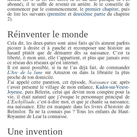
abonné), il te suffit de revenir en arrière. Je te conseille de
commencer par le commencement,
le premier chapitre
, puis
de lire les suivants (
première
et
deuxième partie
du chapitre
2).
Réinventer le monde
Cela dit, les deux-pattes sont ainsi faits qu’ils aiment parfois
picorer à droite et à gauche et recomposer une histoire au
hasard plutôt que de démarrer dès sa naissance. C’est ta
liberté, ô mon ami, elle t’appartient, et plus que jamais avec
ce réseau des réseaux qu’est internet.
Il est aussi possible, si tu ne l’as déjà fait, de commander
L’Arc de la lune
sur Amazon ou dans la librairie la plus
proche de ton domicile.
J’ai appelé cette parution, cet épisode,
Naissance
car, après
t’avoir présenté le village de mon enfance,
Kador-sur-Veuve-
Joyeuse
, puis Bélerin, celui qui devint mon compère pour la
vie, il était naturel que j’évoque le personnage principal de
L’Eschylliade
, c’est-à-dire moi, et que je chante sa naissance,
ma naissance. Elle est marquée dans les livres d’histoire de
Belmilor. Tu ne la connais pas ? Tous les enfants du Haut-
Royaume de Lear la connaisse.
Une invention