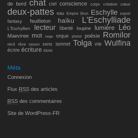
chat
conscience
de bord
ciel
cœur
corps
création
deux-pattes
Eschylle
eau
Empire Brun
espoir
L'Eschylliade
haïku
feuilleton
fantasy
lecteur
Léo
lumière
liberté
L'Eschyllien
loupine
Romilor
mot
Maeviree
poésie
orque
plaisir
neige
Tolga
Wulfina
vie
sonnet
sens
récit
rêve
saison
écriture
écrire
étoile
Méta
Connexion
Flux
RSS
des articles
RSS
des commentaires
Site de WordPress-FR