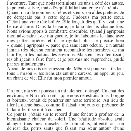
l’aventure. Tant que nous trottinions les uns à côté des autres,
je pouvais suivre, mais dès qu’il fallait sauter, je m’arrêtais.
Quand on a de nombreux frères et sœurs, on a des préférés. Je
ne dérogeais pas à cette règle. J’adorais ma petite sœur.
C’était une vraie tête brûlée. Elle fonçait dès qu’il y avait une
bêtise à faire. Dans la bagarre, je la soutenais chaque fois.
Nous avions appris à combattre ensemble. Quand j’agrippais
mon adversaire avec ma gueule, je lui labourais le flanc avec
mes pattes arrières, et il ne rigolait plus. Je précise bien
« quand j’agrippais », parce que sans leurs odeurs, je n’aurais
jamais très bien su comment reconnaître les membres de ma
famille, ni les matous des environs. Ma sœur les ralentissait,
les obligeait à faire front, et je pouvais me rapprocher, guidé
par ses miaulements.
Aucun de nos cris ne se ressemble. Même si pour vous ils font
tous « miaou », les siens étaient une caresse, un appel au jeu,
un chant de vie. Elle fut mon premier amour.
Un jour, ma sœur poussa un miaulement outragé. Un chat des
environs, « N’a-qu’un-œil »,que nous détestions tous, borgne
et boiteux, venait de pénétrer sur notre territoire. Au lieu de
filer la queue basse, comme il faisait toujours en présence de
la famille, il se mit à cracher.
Ce jour-là, j’étais sur le rebord d’une fenêtre à profiter de la
bienfaisante chaleur du soleil. Une béatitude absolue avait
alangui tous mes muscles. Je somnolais, attentif au son
délicat des petits sauts que faisait ma sœur autour d’une