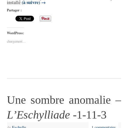
(à suivre)
→
installé
Partager :
WordPress:
chargement…
Une sombre anomalie –
L’Eschylliade
-1-11-3
de
Eschylle
1 commentaire