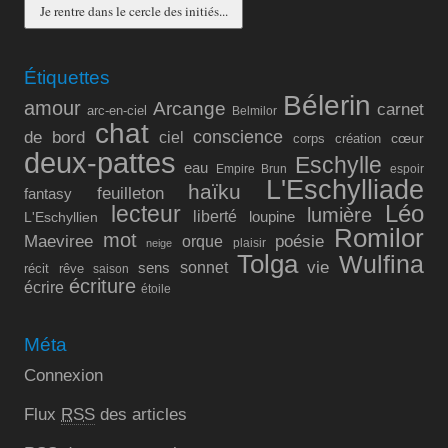
Étiquettes
Bélerin
amour
Arcange
carnet
arc-en-ciel
Belmilor
chat
conscience
de bord
ciel
cœur
corps
création
deux-pattes
Eschylle
eau
Empire Brun
espoir
L'Eschylliade
haïku
feuilleton
fantasy
lecteur
Léo
lumière
liberté
L'Eschyllien
loupine
Romilor
mot
Maeviree
poésie
orque
plaisir
neige
Tolga
Wulfina
vie
sonnet
sens
récit
rêve
saison
écriture
écrire
étoile
Méta
Connexion
Flux
RSS
des articles