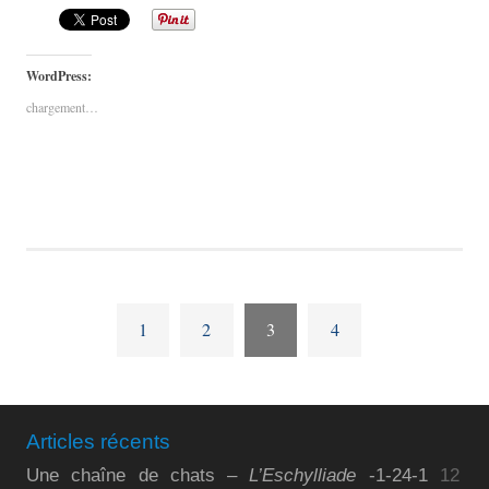
WordPress:
chargement…
1
2
3
4
Articles récents
Une chaîne de chats –
L’Eschylliade
-1-24-1
12