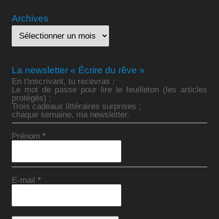
Archives
La newsletter « Écrire du rêve »
En t'inscrivant, tu recevras :
Le mot de passe pour lire le feuilleton (les articles
protégés) ;
Trois cadeaux littéraires surprises ;
chaque semaine, ma newsletter.
Prénom
*
E-mail
*