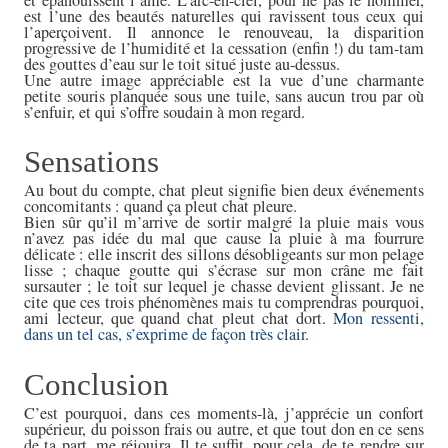
est l’une des beautés naturelles qui ravissent tous ceux qui
l’aperçoivent. Il annonce le renouveau, la disparition
progressive de l’humidité et la cessation (enfin !) du tam-tam
des gouttes d’eau sur le toit situé juste au-dessus.
Une autre image appréciable est la vue d’une charmante
petite souris planquée sous une tuile, sans aucun trou par où
s’enfuir, et qui s’offre soudain à mon regard.
Sensations
Au bout du compte, chat pleut signifie bien deux événements
concomitants : quand ça pleut chat pleure.
Bien sûr qu’il m’arrive de sortir malgré la pluie mais vous
n’avez pas idée du mal que cause la pluie à ma fourrure
délicate : elle inscrit des sillons désobligeants sur mon pelage
lisse ; chaque goutte qui s’écrase sur mon crâne me fait
sursauter ; le toit sur lequel je chasse devient glissant. Je ne
cite que ces trois phénomènes mais tu comprendras pourquoi,
ami lecteur, que quand chat pleut chat dort.
Mon ressenti,
dans un tel cas, s’exprime de façon très clair
.
Conclusion
C’est pourquoi, dans ces moments-là, j’apprécie un confort
supérieur, du poisson frais ou autre, et que tout don en ce sens
de ta part, me réjouira. Il te suffit, pour cela, de te rendre sur