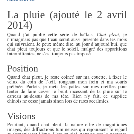
La pluie (ajouté le 2 avril
2014)
Quand j’ai publié cette série de haïkus,
Chat pleut
, je
n’imaginais pas que l’eau serait aussi présente dans les mois
qui suivraient. Je peux même dire, au jour d’aujourd’hui, que
chat pleut toujours et que le soleil, malgré des apparitions
intermittentes, ne s’est toujours pas imposé.
Position
Quand chat pleut, je reste coincé sur ma couette, à fixer le
velux du coin de l’œil, rongeant mon frein et ma souris
préférée. Parfois, je mets les pattes sur mes oreilles pour
tenter de faire cesser le bruit incessant de la pluie sur le
carreau au-dessus de ma tête. Rien n’y fait, ce supplice
chinois ne cesse jamais sinon lors de rares accalmies.
Visions
Pourtant, quand chat pleut, la nature offre de magnifiques
images, des diffractions lumineuses qui réjouissent le regard
et épanouissent l’âme. L’arc-en-ciel, pour ne pas le nommer,