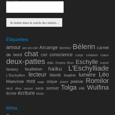
Étiquettes
Bélerin
amour
Arcange
carnet
arc-en-ciel
Belmilor
chat
conscience
de bord
ciel
cœur
corps
création
deux-pattes
Eschylle
eau
Empire Brun
espoir
L'Eschylliade
haïku
feuilleton
fantasy
lecteur
Léo
lumière
liberté
L'Eschyllien
loupine
Romilor
mot
Maeviree
poésie
orque
plaisir
neige
Tolga
Wulfina
vie
sonnet
sens
récit
rêve
saison
écriture
écrire
étoile
Méta