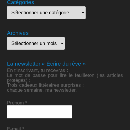
Catégories
Archives
La newsletter « Écrire du rêve »
En t'inscrivant, tu recevras :
Le mot de passe pour lire le feuilleton (les articles
protégés) ;
Trois cadeaux littéraires surprises ;
chaque semaine, ma newsletter.
Prénom
*
E-mail
*